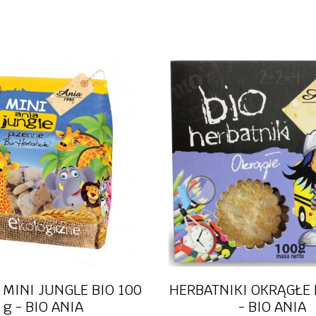
rzekąski
tofu
dania g
fitury
tempeh
przetwo
dingi
wędliny roślinne
musy ow
nne
przetwory, sosy
warzyw
kremy czekoladowe
soki i n
we
słodycze i przekąski
herbaty
kosmetyki
kosmety
wność
witamin
Szybki podgląd
Szybki podgląd
 MINI JUNGLE BIO 100
HERBATNIKI OKRĄGŁE 
g - BIO ANIA
- BIO ANIA