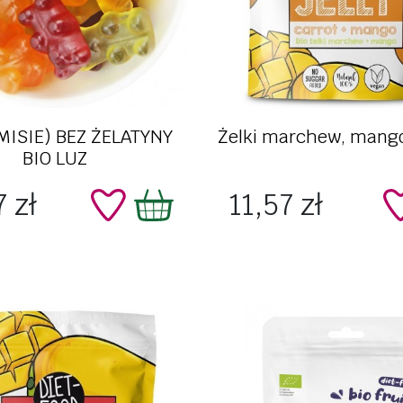
Szybki podgląd
Szybki podgląd
(MISIE) BEZ ŻELATYNY
Żelki marchew, mang
BIO LUZ
Cena
 zł
11,57 zł