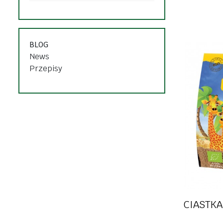
słodycze i p
pasty, pasztety
dżemy i kon
mięso, wędliny, ryby
desery, pud
BLOG
przetwory, sosy,
News
napoje rośli
majonezy
Przepisy
dania gotowe
dania goto
oleje, oliwy, octy
przyprawy i zioła
zdrowa ży
CIASTKA