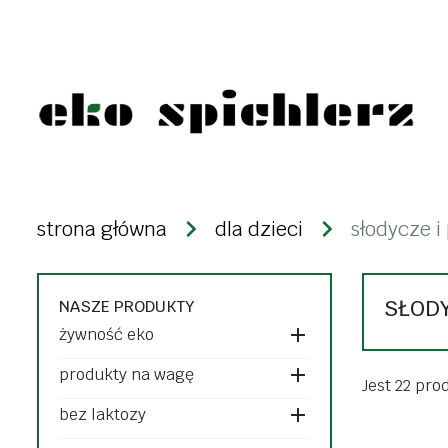
żywność eko
produkty n
strona główna
dla dzieci
słodycze i
warzywa i owoce
kasze
świeże
ryże
SŁODY
NASZE PRODUKTY
mrożonki i lody
strączki
żywność eko
desery i nabiał
makarony
produkty na wagę
dżemy, konfitury,
Jest 22 pro
bakalie i zi
bez laktozy
powidła
ziarna zbóż