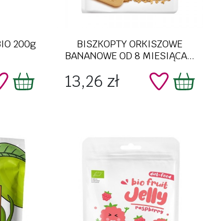
Szybki podgląd
BIO 200g
BISZKOPTY ORKISZOWE
BANANOWE OD 8 MIESIĄCA...
Cena
13,26 zł