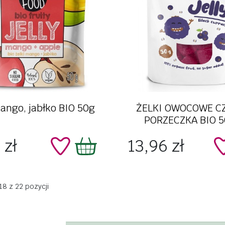
Szybki podgląd
Szybki podgląd
ango, jabłko BIO 50g
ŻELKI OWOCOWE C
PORZECZKA BIO 50
Cena
 zł
13,96 zł
8 z 22 pozycji