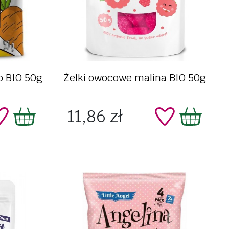
Szybki podgląd
o BIO 50g
Żelki owocowe malina BIO 50g
Cena
11,86 zł