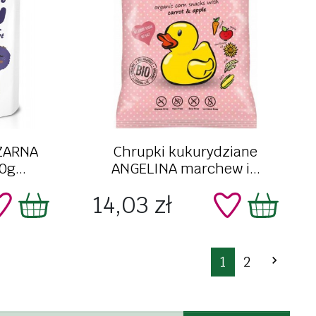
Szybki podgląd
ZARNA
Chrupki kukurydziane
g...
ANGELINA marchew i...
Cena
14,03 zł
Następ
1
2
