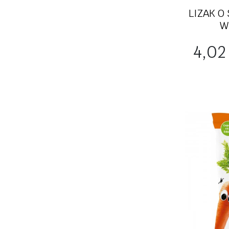
LIZAK O
W
Cena
4,02 