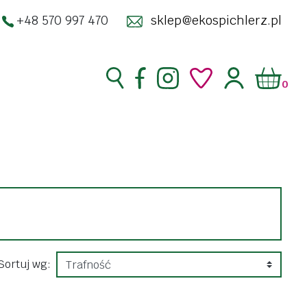
+48 570 997 470
sklep@ekospichlerz.pl
0
superfoods
zakwasy żywe
enty
kimchi
ść
kombucha
racja
kosmetyki
Sortuj wg:
do twarzy