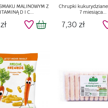
Szybki podgląd
Szybki podgląd
 SMAKU MALINOWYM Z
Chrupki kukurydziane
ITAMINĄ D I C...
7 miesiąca...
Cena
zł
7,30 zł