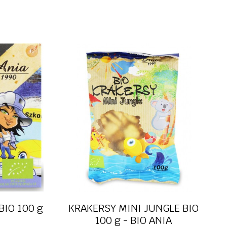
do podłóg
otowe
ry, wędliny
dla zwierząt
ocowe i
sucha karma
ne
mokra karma
apoje
smaczki
, kakao
woreczki
ki
biodegradowalne
y
Szybki podgląd
BIO 100 g
KRAKERSY MINI JUNGLE BIO
100 g - BIO ANIA