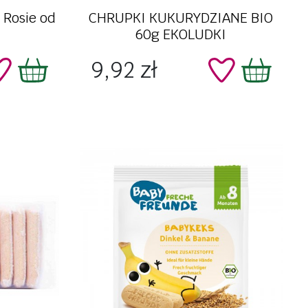
Szybki podgląd
 Rosie od
CHRUPKI KUKURYDZIANE BIO
60g EKOLUDKI
Cena
9,92 zł