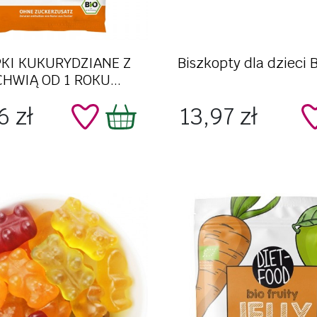
Szybki podgląd
Szybki podgląd
KI KUKURYDZIANE Z
Biszkopty dla dzieci 
HWIĄ OD 1 ROKU...
Cena
6 zł
13,97 zł