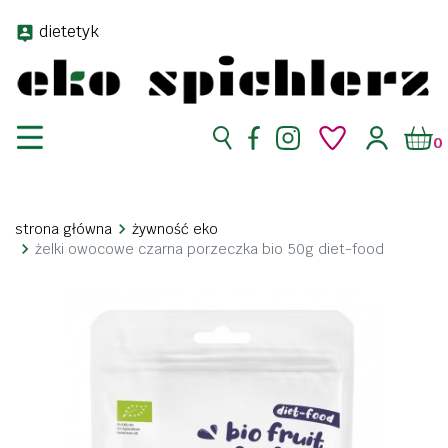
dietetyk
0
strona główna
żywność eko
żelki owocowe czarna porzeczka bio 50g diet-food