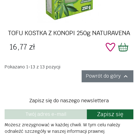
TOFU KOSTKA Z KONOPI 250g NATURAVENA
Cena
16,77 zł
Pokazano 1-13 z 13 pozycji

Powrót do góry
Zapisz się do naszego newslettera
Zapisz się
Możesz zrezygnować w każdej chwili. W tym celu należy
odnaleźć szczegóły w naszej informacji prawnej.