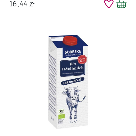
Cena
16,44 zł