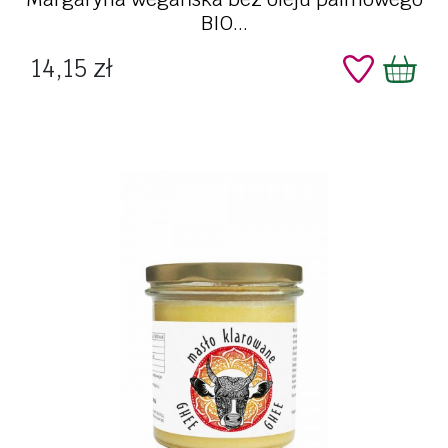
BIO...
Cena
14,15 zł