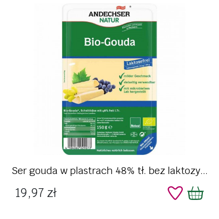
Ser gouda w plastrach 48% tł. bez laktozy...
Cena
19,97 zł