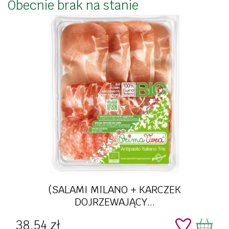
Obecnie brak na stanie
(SALAMI MILANO + KARCZEK
DOJRZEWAJĄCY...
Cena
38,54 zł