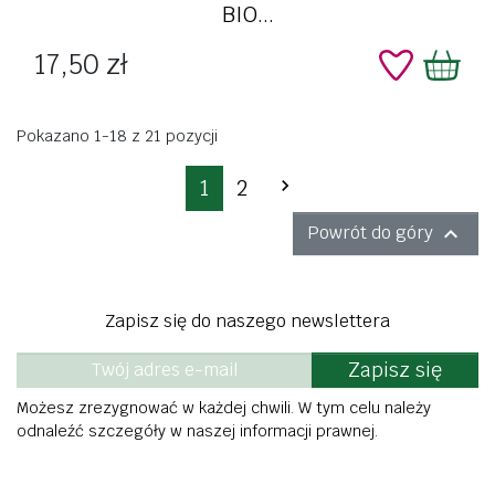
BIO...
Cena
17,50 zł
Pokazano 1-18 z 21 pozycji
Następny
1
2


Powrót do góry
Zapisz się do naszego newslettera
Zapisz się
Możesz zrezygnować w każdej chwili. W tym celu należy
odnaleźć szczegóły w naszej informacji prawnej.