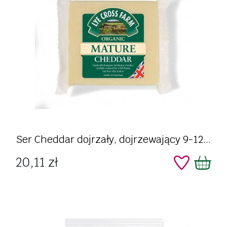
Ser Cheddar dojrzały, dojrzewający 9-12...
Cena
20,11 zł