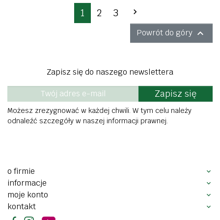
Następny
1
2
3


Powrót do góry
Zapisz się do naszego newslettera
Zapisz się
Możesz zrezygnować w każdej chwili. W tym celu należy
odnaleźć szczegóły w naszej informacji prawnej.
o firmie
informacje
moje konto
kontakt