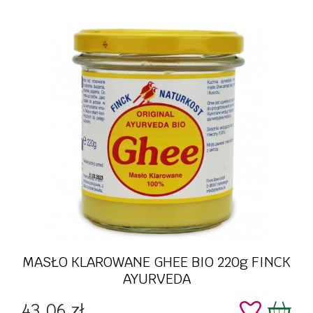
MASŁO KLAROWANE GHEE BIO 220g FINCK
AYURVEDA
Cena
43,06 zł