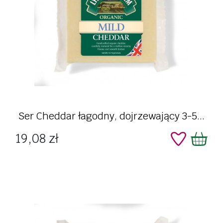
Ser Cheddar łagodny, dojrzewający 3-5...
Cena
19,08 zł