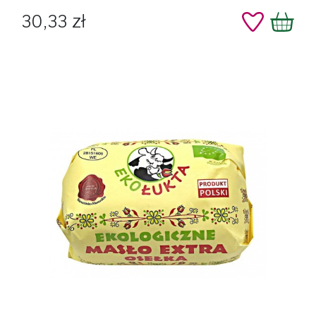
Cena
30,33 zł