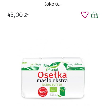
(około...
Cena
43,00 zł