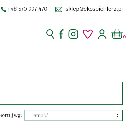
+48 570 997 470
sklep@ekospichlerz.pl
0
superfoods
zakwasy żywe
enty
kimchi
ść
kombucha
racja
kosmetyki
Sortuj wg:
do twarzy