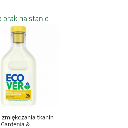
rzekąski
tofu
przetwo
fitury
tempeh
 brak na stanie
musy ow
dingi
wędliny roślinne
warzyw
nne
przetwory, sosy
soki i n
kremy czekoladowe
herbaty
we
słodycze i przekąski
kosmety
kosmetyki
witamin
wność
Szybki podgląd
o zmiękczania tkanin
Gardenia &...