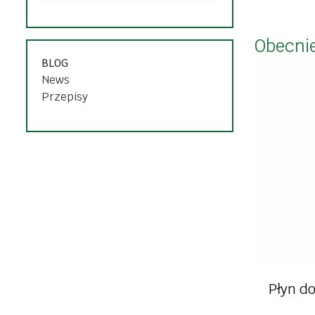
słodycze i p
pasty, pasztety
dżemy i kon
Obecnie
mięso, wędliny, ryby
desery, pud
BLOG
przetwory, sosy,
News
napoje rośli
majonezy
Przepisy
dania gotowe
dania goto
oleje, oliwy, octy
przyprawy i zioła
zdrowa ży
Płyn d