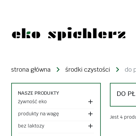
żywność eko
produkty n
strona główna
środki czystości
do 
warzywa i owoce
kasze
świeże
ryże
DO P
NASZE PRODUKTY
mrożonki i lody
strączki
żywność eko
desery i nabiał
makarony
produkty na wagę
dżemy, konfitury,
Jest 4 prod
bakalie i zi
bez laktozy
powidła
ziarna zbóż