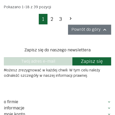
Pokazano 1-18 z 39 pozycji
Następny
1
2
3


Powrót do góry
Zapisz się do naszego newslettera
Zapisz się
Możesz zrezygnować w każdej chwili. W tym celu należy
odnaleźć szczegóły w naszej informacji prawnej.
o firmie
informacje
moje konto