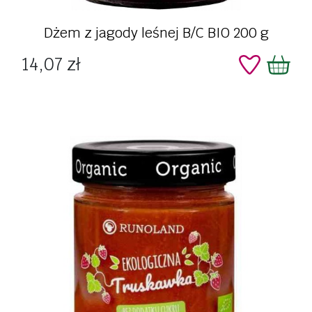
Dżem z jagody leśnej B/C BIO 200 g
Cena
14,07 zł