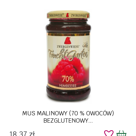
MUS MALINOWY (70 % OWOCÓW)
BEZGLUTENOWY...
Cena
18,37 zł