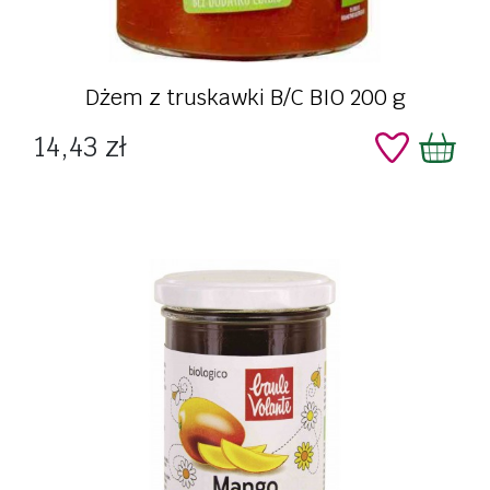
Dżem z truskawki B/C BIO 200 g
Cena
14,43 zł