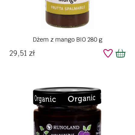
Dżem z mango BIO 280 g
Cena
29,51 zł