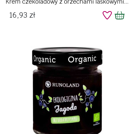
Krem czekoladowy z orzechami laskowymi...
Cena
16,93 zł