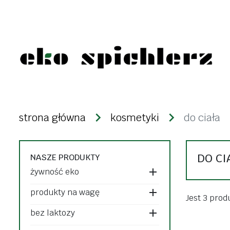
żywność eko
produkty n
strona główna
kosmetyki
do ciała
warzywa i owoce
kasze
świeże
ryże
DO CI
NASZE PRODUKTY
mrożonki i lody
strączki
żywność eko
desery i nabiał
makarony
produkty na wagę
dżemy, konfitury,
Jest 3 prod
bakalie i zi
bez laktozy
powidła
ziarna zbóż