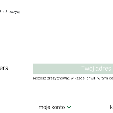
rzekąski
tofu
przetwo
fitury
 z 3 pozycji
tempeh
musy ow
dingi
wędliny roślinne
warzyw
nne
przetwory, sosy
soki i n
kremy czekoladowe
herbaty
we
słodycze i przekąski
kosmety
kosmetyki
witamin
wność
era
Możesz zrezygnować w każdej chwili. W tym cel
moje konto
k