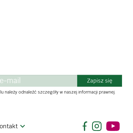
do podłóg
ry, wędliny
ocowe i
dla zwierząt
ne
sucha karma
apoje
mokra karma
, kakao
smaczki
ki
woreczki
y
biodegradowalne
Zapisz się
u należy odnaleźć szczegóły w naszej informacji prawnej.
ontakt