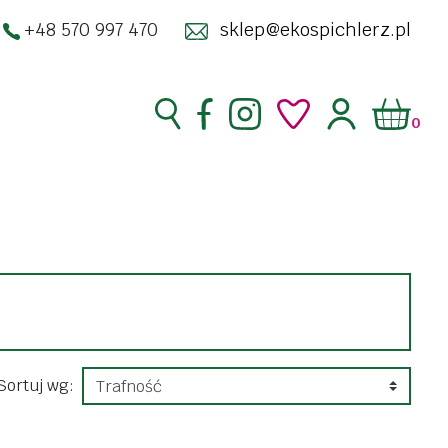
+48 570 997 470
sklep@ekospichlerz.pl
0
superfoods
zakwasy żywe
enty
kimchi
ść
kombucha
racja
kosmetyki
Sortuj wg:
do twarzy