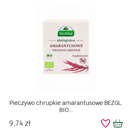
Pieczywo chrupkie amarantusowe BEZGL.
BIO...
Cena
9,74 zł