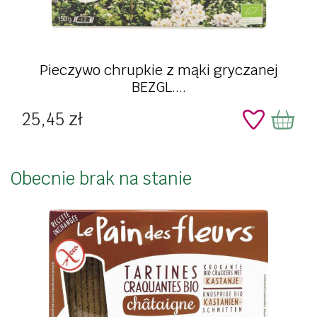
Pieczywo chrupkie z mąki gryczanej
BEZGL....
Cena
25,45 zł
Obecnie brak na stanie