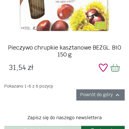
Pieczywo chrupkie kasztanowe BEZGL. BIO
150 g
Cena
31,54 zł
Pokazano 1-6 z 6 pozycji

Powrót do góry
Zapisz się do naszego newslettera