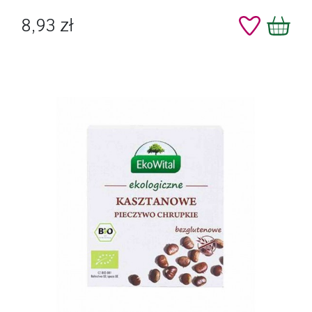
Cena
8,93 zł