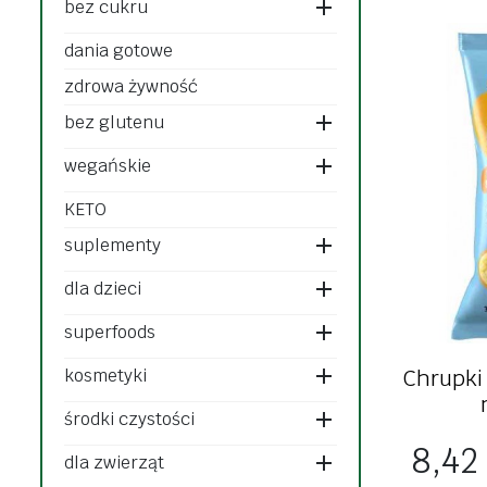
słodycze i przekąski
bez cukru
płatki
cukry i słodziki
dania gotowe
bez laktoz
kasze, ryże,
zdrowa żywność
strączki
bez glutenu
nabiał
makarony
napoje rośli
wegańskie
mąki, skrobie
kremy czek
KETO
pieczywo
słodycze i p
suplementy
płatki, musli,
desery i pud
dla dzieci
crunchy, otręby
pasty, pasz
superfoods
bakalie, ziarna,
przetwory, 
nasiona
Chrupki
kosmetyki
kawy, herbaty,
bez cukru
środki czystości
kakao
Cena
8,42 
zamienniki 
dla zwierząt
napoje, soki, syropy