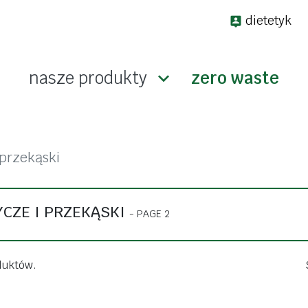
dietetyk
nasze produkty

zero waste
keto
a wagę
bez glutenu
 przekąski
bakalie i ziarna
suplem
dżemy i konfitury
CZE I PRZEKĄSKI
odporno
- PAGE 2
słodycze i przekąski
stres
makarony
koncent
duktów.
arna
mąki, mieszanki
energia
pieczywo