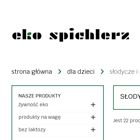
żywność eko
produkty n
strona główna
dla dzieci
słodycze i
warzywa i owoce
kasze
świeże
ryże
SŁODY
NASZE PRODUKTY
mrożonki i lody
strączki
żywność eko
desery i nabiał
makarony
produkty na wagę
dżemy, konfitury,
Jest 22 pro
bakalie i zi
bez laktozy
powidła
ziarna zbóż