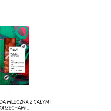
rzekąski
tofu
dania g
fitury
tempeh
przetwo
dingi
wędliny roślinne
musy ow
nne
przetwory, sosy
warzyw
kremy czekoladowe
soki i n
we
słodycze i przekąski
herbaty
kosmetyki
kosmety
wność
witamin
Szybki podgląd
DA MLECZNA Z CAŁYMI
ORZECHAMI...