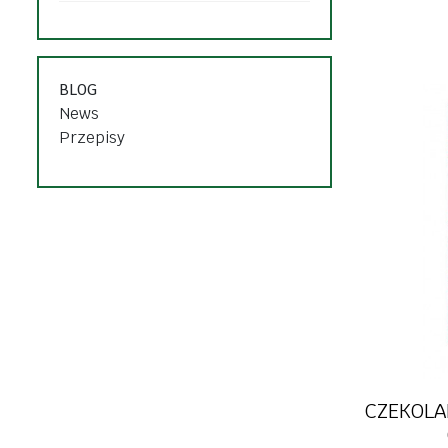
słodycze i p
pasty, pasztety
dżemy i kon
mięso, wędliny, ryby
desery, pud
BLOG
przetwory, sosy,
News
napoje rośli
majonezy
Przepisy
dania gotowe
dania goto
oleje, oliwy, octy
przyprawy i zioła
zdrowa ży
CZEKOLA