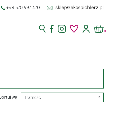
+48 570 997 470
sklep@ekospichlerz.pl
0
superfoods
zakwasy żywe
enty
kimchi
ść
kombucha
racja
kosmetyki
Sortuj wg:
do twarzy