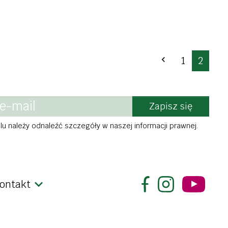
Poprzedni
1
2

Zapisz się
u należy odnaleźć szczegóły w naszej informacji prawnej.
ontakt