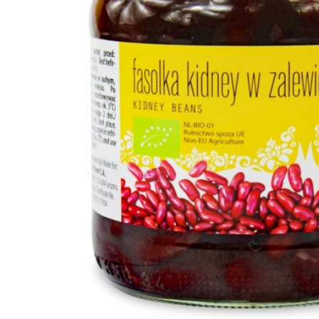
słodycze i przekąski
płatki
cukry i słodziki
bez laktoz
kasze, ryże,
strączki
nabiał
makarony
napoje rośli
mąki, skrobie
kremy czek
pieczywo
słodycze i p
płatki, musli,
desery i pud
crunchy, otręby
pasty, pasz
bakalie, ziarna,
przetwory, 
nasiona
kawy, herbaty,
bez cukru
kakao
zamienniki 
napoje, soki, syropy