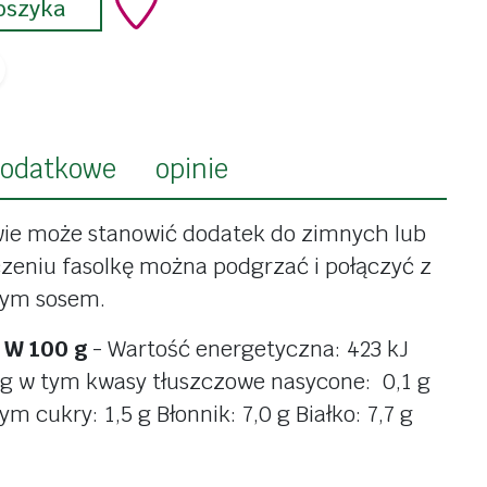
ki
oszyka
do ciała
kości
do włosów
y i minerały
do rąk
łosy,
do zębów
ie
do stóp
odatkowe
opinie
zanie
środki czystości
wie może stanowić dodatek do zimnych lub
czeniu fasolkę można podgrzać i połączyć z
do naczyń
nym sosem.
do kuchni
ci
W 100 g
- Wartość energetyczna: 423 kJ
do prania
kaszki,
4 g w tym kwasy tłuszczowe nasycone: 0,1 g
do płukania
ny
 cukry: 1,5 g Błonnik: 7,0 g Białko: 7,7 g
do okien
 i przekąski
do łazienki
otowe