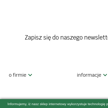
słodycze i p
pasty, pasztety
dżemy i kon
mięso, wędliny, ryby
desery, pud
przetwory, sosy,
napoje rośli
majonezy
Zapisz się do naszego newslett
dania gotowe
dania goto
oleje, oliwy, octy
przyprawy i zioła
zdrowa ży
o firmie
informacje
Informujemy, iż nasz sklep internetowy wykorzystuje technologię p