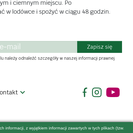
ym i ciemnym miejscu. Po
do podłóg
ry, wędliny
 w lodówce i spożyć w ciągu 48 godzin.
ocowe i
dla zwierząt
ne
sucha karma
apoje
mokra karma
Zapisz się
, kakao
smaczki
u należy odnaleźć szczegóły w naszej informacji prawnej.
ki
woreczki
y
biodegradowalne
ontakt
 informacji, z wyjątkiem informacji zawartych w tych plikach (tzw.