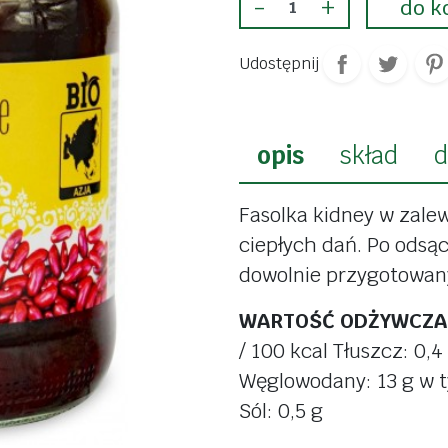
probioty
-
+
do k
kasze i ryże
stawy i 
przetwory, sosy
Udostępnij
y
witamin
strączki
skóra, w
pasty, pasztety
paznokc
nne
opis
skład
d
dania gotowe
odchud
oladowe
przyprawy
detoks
Fasolka kidney w zale
rzekąski
płatki, musli
białka
ciepłych dań. Po odsą
dingi
mięso i wędliny
dowolnie przygotowa
tety
mrożonki
dla dzie
WARTOŚĆ ODŻYWCZA 
wędliny
płatki, 
/ 100 kcal Tłuszcz: 0,
wegańskie
makaro
Węglowodany: 13 g w tym
nabiał roślinny
Sól: 0,5 g
słodycze
cukru
napoje roślinne
dania g