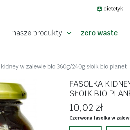
dietetyk
nasze produkty

zero waste
keto
a wagę
bez glutenu
 kidney w zalewie bio 360g/240g słoik bio planet
bakalie i ziarna
suplem
FASOLKA KIDNEY
dżemy i konfitury
odporno
SŁOIK BIO PLAN
słodycze i przekąski
stres
makarony
10,02 zł
koncent
arna
mąki, mieszanki
Czerwona fasolka w zalew
energia
pieczywo