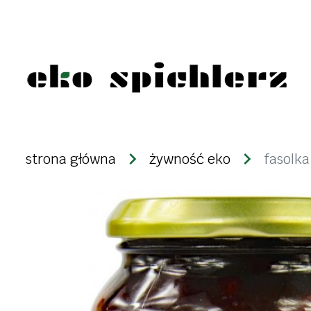
żywność eko
produkty n
strona główna
żywność eko
fasolka
warzywa i owoce
kasze
świeże
ryże
mrożonki i lody
strączki
desery i nabiał
makarony
dżemy, konfitury,
bakalie i zi
powidła
ziarna zbóż