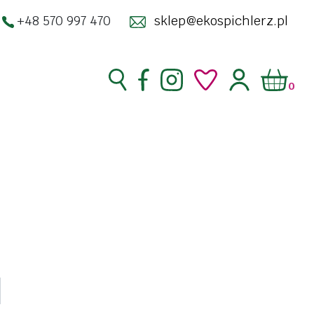
+48 570 997 470
sklep@ekospichlerz.pl
0
superfoods
zakwasy żywe
enty
kimchi
ść
kombucha
racja
kosmetyki
do twarzy