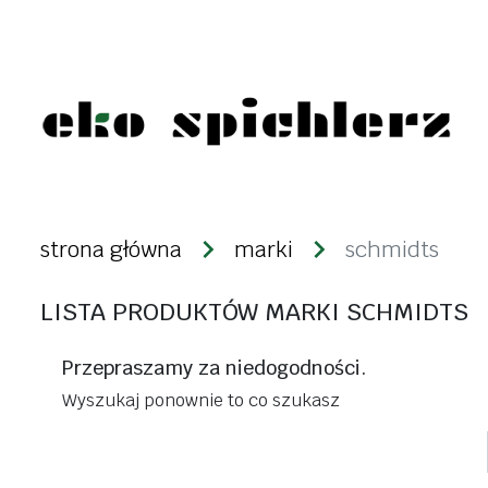
żywność eko
produkty n
strona główna
marki
schmidts
warzywa i owoce
kasze
świeże
LISTA PRODUKTÓW MARKI SCHMIDTS
ryże
mrożonki i lody
strączki
Przepraszamy za niedogodności.
desery i nabiał
makarony
Wyszukaj ponownie to co szukasz
dżemy, konfitury,
bakalie i zi
powidła
ziarna zbóż