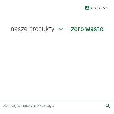
dietetyk
nasze produkty

zero waste
keto
a wagę
bez glutenu
bakalie i ziarna
suplem
dżemy i konfitury
odporno
słodycze i przekąski
stres
makarony
koncent
arna
mąki, mieszanki
energia
pieczywo