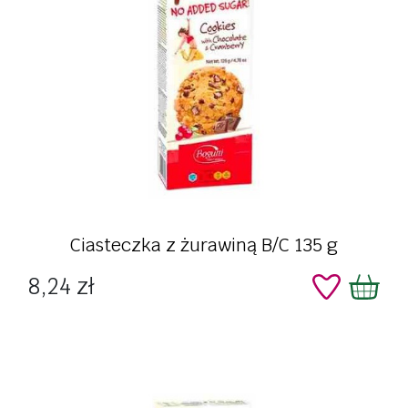
Ciasteczka z żurawiną B/C 135 g
Cena
8,24 zł