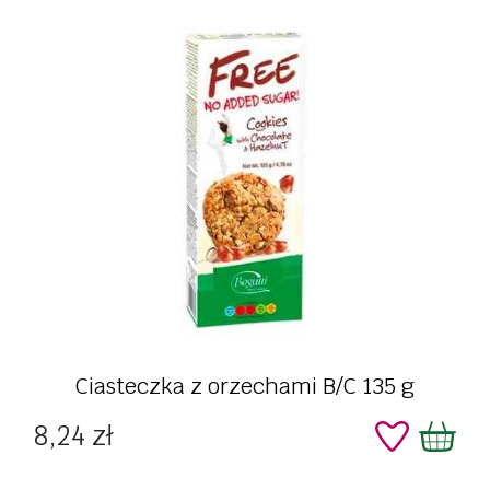
Ciasteczka z orzechami B/C 135 g
Cena
8,24 zł