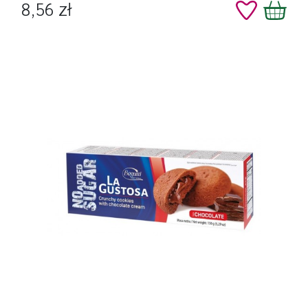
Cena
8,56 zł