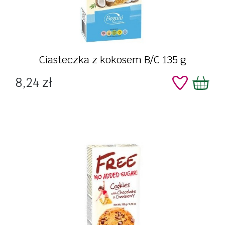
Ciasteczka z kokosem B/C 135 g
Cena
8,24 zł