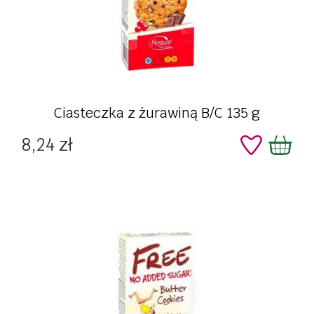
Ciasteczka z żurawiną B/C 135 g
Cena
8,24 zł