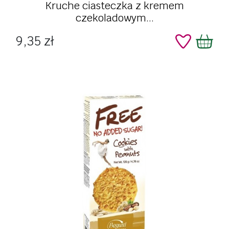
Kruche ciasteczka z kremem
czekoladowym...
Cena
9,35 zł