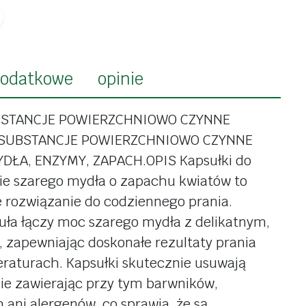
ki
do ciała
kości
do włosów
y i minerały
do rąk
łosy,
odatkowe
opinie
do zębów
ie
do stóp
zanie
UBSTANCJE POWIERZCHNIOWO CZYNNE
: SUBSTANCJE POWIERZCHNIOWO CZYNNE
środki czystości
DŁA, ENZYMY, ZAPACH.OPIS Kapsułki do
do naczyń
zie szarego mydła o zapachu kwiatów to
do kuchni
 rozwiązanie do codziennego prania.
ci
do prania
ła łączy moc szarego mydła z delikatnym,
kaszki,
zapewniając doskonałe rezultaty prania
do płukania
ny
raturach. Kapsułki skutecznie usuwają
do okien
 i przekąski
nie zawierając przy tym barwników,
do łazienki
ani alergenów, co sprawia, że są
otowe