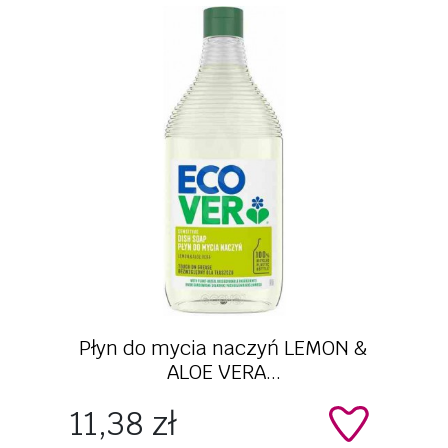
Szybki podgląd
Płyn do mycia naczyń LEMON &
ALOE VERA...
Cena
11,38 zł