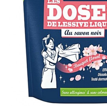
słodycze i przekąski
płatki
cukry i słodziki
bez laktoz
kasze, ryże,
strączki
nabiał
makarony
napoje rośli
mąki, skrobie
kremy czek
pieczywo
słodycze i p
płatki, musli,
desery i pud
crunchy, otręby
pasty, pasz
bakalie, ziarna,
przetwory, 
nasiona
kawy, herbaty,
bez cukru
kakao
zamienniki 
napoje, soki, syropy