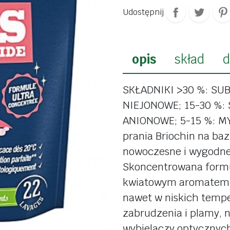
probioty
kasze i ryże
Udostępnij
stawy i 
przetwory, sosy
y
witamin
strączki
skóra, w
opis
skład
d
pasty, pasztety
paznokc
nne
dania gotowe
odchud
SKŁADNIKI >30 %: S
oladowe
przyprawy
NIEJONOWE; 15-30 %
detoks
rzekąski
płatki, musli
ANIONOWE; 5-15 %: MY
białka
dingi
mięso i wędliny
prania Briochin na ba
tety
mrożonki
nowoczesne i wygodne
dla dzie
Skoncentrowana formu
wędliny
płatki, 
wegańskie
kwiatowym aromatem, 
makaro
nawet w niskich tempe
nabiał roślinny
słodycze
zabrudzenia i plamy, 
cukru
napoje roślinne
wybielaczy optycznych 
dania g