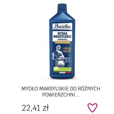
Szybki podgląd
MYDŁO MARSYLSKIE DO RÓŻNYCH
POWIERZCHNI...
Cena
22,41 zł