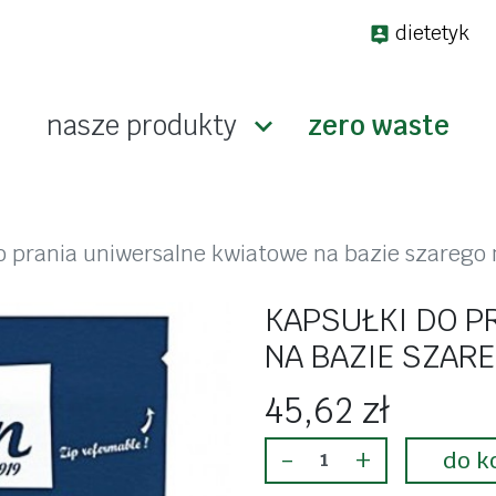
dietetyk
nasze produkty

zero waste
keto
a wagę
bez glutenu
o prania uniwersalne kwiatowe na bazie szarego m
bakalie i ziarna
suplem
KAPSUŁKI DO P
dżemy i konfitury
odporno
NA BAZIE SZARE
słodycze i przekąski
stres
makarony
45,62 zł
koncent
arna
mąki, mieszanki
-
+
energia
do k
pieczywo