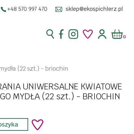
+48 570 997 470
sklep@ekospichlerz.pl
0
superfoods
ydła (22 szt.) - briochin
zakwasy żywe
enty
RANIA UNIWERSALNE KWIATOWE
kimchi
ść
GO MYDŁA (22 szt.) - BRIOCHIN
kombucha
racja
kosmetyki
oszyka
do twarzy