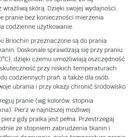
do podłóg
 wrażliwą skórą. Dzięki swojej wydajności,
ry, wędliny
e pranie bez konieczności mierzenia
ocowe i
dla zwierząt
ia codzienne użytkowanie.
ne
sucha karma
 Briochin przeznaczone są do prania
apoje
mokra karma
kanin. Doskonale sprawdzają się przy praniu
, kakao
smaczki
0°C), dzięki czemu umożliwiają oszczędność
ki
woreczki
h skuteczność przy niskich temperaturach
y
biodegradowalne
do codziennych prań, a także dla osób,
oje ubrania i przy okazji chronić środowisko
guj pranie (wg kolorów, stopnia
na). Pierz w najniższej możliwej
ierz gdy pralka jest pełna. Przestrzegaj
dnie ze stopniem zabrudzenia tkanin i