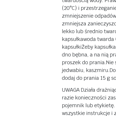
twardością wody. Praw
(20°C) i przestrzegan
zmniejszenie odpadów,
zmniejsza zanieczyszc
lekko lub średnio twar
kapsułkawoda twarda 
kapsułkiŻeby kapsułka 
dno bębna, a na nią pr
proszek do prania.Nie 
jedwabiu, kaszmiru.Do
dodaj do prania 15 g so
UWAGA Działa drażniąc
razie konieczności za
pojemnik lub etykietę
wszystkie instrukcje i