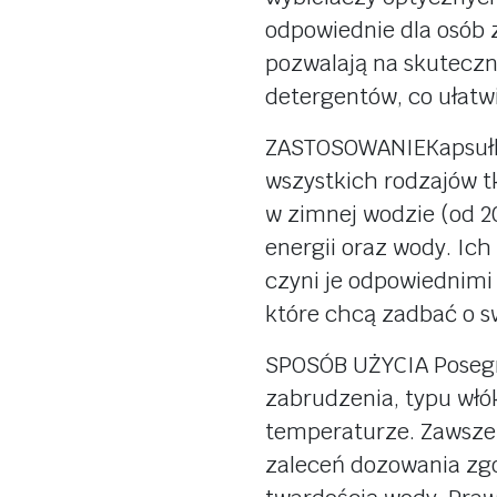
rzekąski
tofu
odpowiednie dla osób z
przetwo
fitury
tempeh
pozwalają na skuteczn
musy ow
dingi
detergentów, co ułatw
wędliny roślinne
warzyw
nne
przetwory, sosy
ZASTOSOWANIEKapsułki
soki i n
kremy czekoladowe
wszystkich rodzajów t
herbaty
we
słodycze i przekąski
w zimnej wodzie (od 2
kosmety
energii oraz wody. Ic
kosmetyki
witamin
wność
czyni je odpowiednimi 
które chcą zadbać o sw
SPOSÓB UŻYCIA Posegre
zabrudzenia, typu włók
temperaturze. Zawsze p
zaleceń dozowania zgo