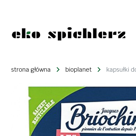
żywność eko
produkty n
strona główna
bioplanet
kapsułki d
warzywa i owoce
kasze
świeże
ryże
mrożonki i lody
strączki
desery i nabiał
makarony
dżemy, konfitury,
bakalie i zi
powidła
ziarna zbóż