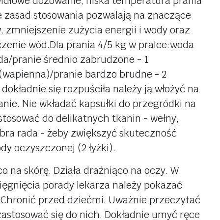
idłowe dozowanie, niska temperatura prania
ie zasad stosowania pozwalają na znaczące
 zmniejszenie zużycia energii i wody oraz
zenie wód.Dla prania 4/5 kg w pralce:woda
da/pranie średnio zabrudzone - 1
(wapienna)/pranie bardzo brudne - 2
dokładnie się rozpuściła należy ją włożyć na
anie. Nie wkładać kapsułki do przegródki na
stosować do delikatnych tkanin - wełny,
bra rada - żeby zwiększyć skuteczność
dy oczyszczonej (2 łyżki).
o na skórę. Działa drażniąco na oczy. W
sięgnięcia porady lekarza należy pokazać
. Chronić przed dziećmi. Uważnie przeczytać
 zastosować się do nich. Dokładnie umyć ręce