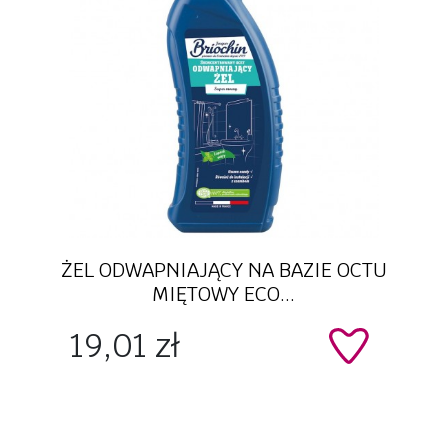
Szybki podgląd
ŻEL ODWAPNIAJĄCY NA BAZIE OCTU
MIĘTOWY ECO...
Cena
19,01 zł